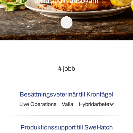
att läsa din ansökan!
Skrolla för mer innehåll
4 jobb
Besättningsveterinär till Kronfågel
Live Operations
·
Valla
·
Hybridarbete
Produktionssupport till SweHatch