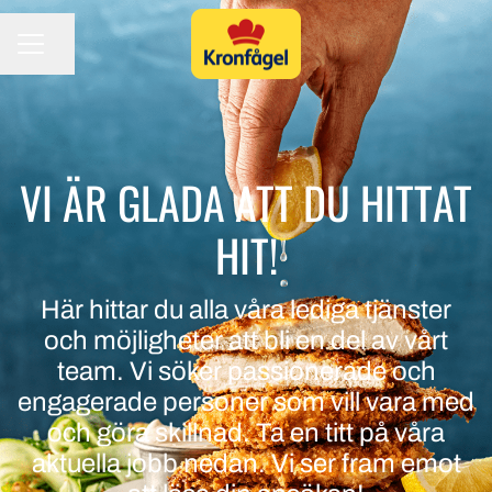
Dela sidan
KARRIÄRMENY
VI ÄR GLADA ATT DU HITTAT
HIT!
Här hittar du alla våra lediga tjänster
och möjligheter att bli en del av vårt
team. Vi söker passionerade och
engagerade personer som vill vara med
och göra skillnad. Ta en titt på våra
aktuella jobb nedan. Vi ser fram emot