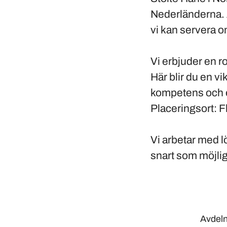
Nederländerna. A
vi kan servera o
Vi erbjuder en ro
Här blir du en v
kompetens och et
Placeringsort: F
Vi arbetar med l
snart som möjlig
Avdeln