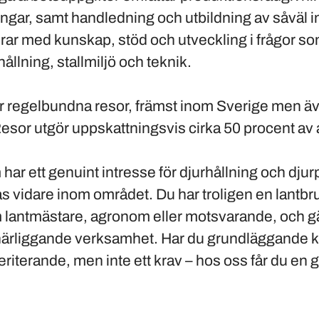
ngar, samt handledning och utbildning av såväl 
rar med kunskap, stöd och utveckling i frågor so
ållning, stallmiljö och teknik.
r regelbundna resor, främst inom Sverige men ä
 Resor utgör uppskattningsvis cirka 50 procent av 
 har ett genuint intresse för djurhållning och dju
as vidare inom området. Du har troligen en lantbr
lantmästare, agronom eller motsvarande, och gä
 närliggande verksamhet. Har du grundläggande
meriterande, men inte ett krav – hos oss får du en
.