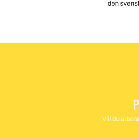
den svensk
P
Vill du arbet