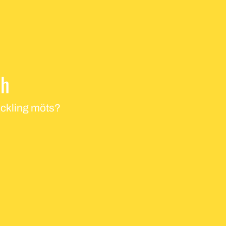
ch
veckling möts?