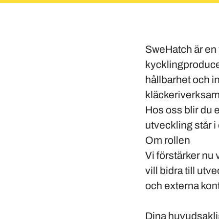
SweHatch är en 
kycklingproducen
hållbarhet och 
kläckeriverksamh
Hos oss blir du
utveckling står 
Om rollen
Vi förstärker n
vill bidra till u
och externa kont
Dina huvudsakli