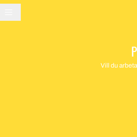
Dela sidan
KARRIÄRMENY
P
Vill du arbet