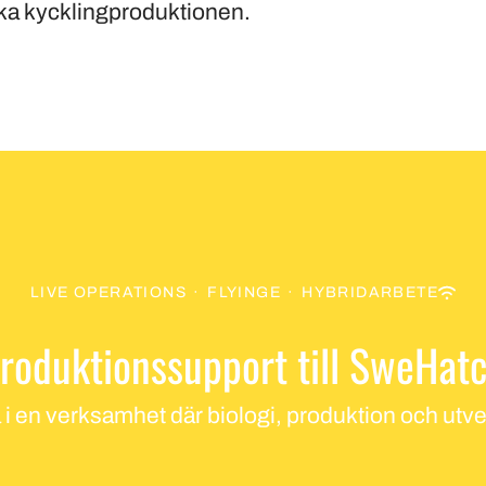
a kycklingproduktionen.
LIVE OPERATIONS
·
FLYINGE
·
HYBRIDARBETE
roduktionssupport till SweHat
a i en verksamhet där biologi, produktion och ut