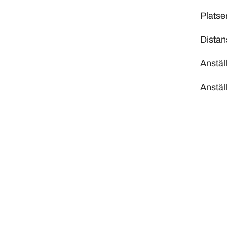
Platse
Distan
Anstäl
Anstäl