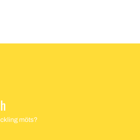
ch
veckling möts?