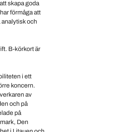
i att skapa goda
 har förmåga att
å analytisk och
ft. B-körkort är
liteten i ett
örre koncern.
lverkaren av
den och på
elade på
anmark, Den
het i Litauen och