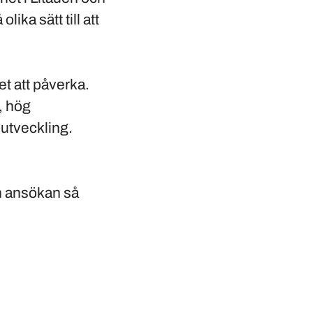
ka sätt till att
et att påverka.
, hög
 utveckling.
in ansökan så