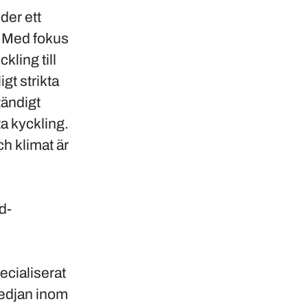
der ett
. Med fokus
kling till
gt strikta
tändigt
ta kyckling.
h klimat är
d-
ecialiserat
kedjan inom