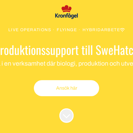
LIVE OPERATIONS
·
FLYINGE
·
HYBRIDARBETE
roduktionssupport till SweHat
a i en verksamhet där biologi, produktion och ut
Ansök här