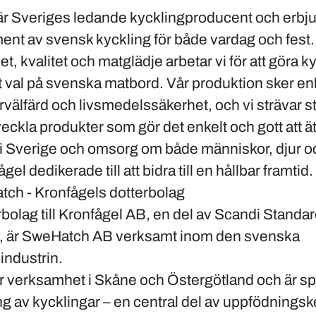
är Sveriges ledande kycklingproducent och erbju
iment av svensk kyckling för både vardag och fest
t, kvalitet och matglädje arbetar vi för att göra kyc
gt val på svenska matbord. Vår produktion sker enli
rvälfärd och livsmedelssäkerhet, och vi strävar s
tveckla produkter som gör det enkelt och gott att ä
 i Sverige och omsorg om både människor, djur oc
gel dedikerade till att bidra till en hållbar framtid.
h - Kronfågels dotterbolag
bolag till Kronfågel AB, en del av Scandi Standar
, är SweHatch AB verksamt inom den svenska
industrin.
r verksamhet i Skåne och Östergötland och är sp
ng av kycklingar – en central del av uppfödnings