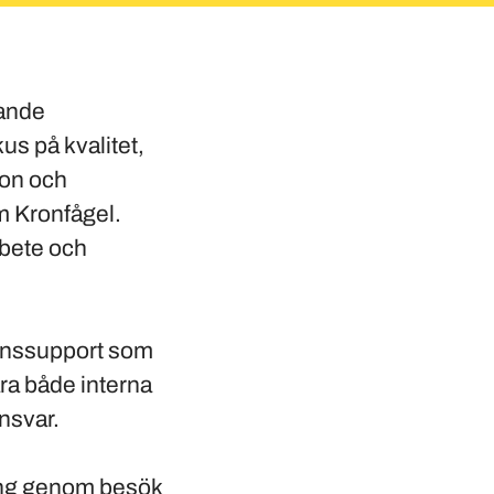
dande
us på kvalitet,
ion och
m Kronfågel.
rbete och
ionssupport som
ära både interna
nsvar.
ing genom besök