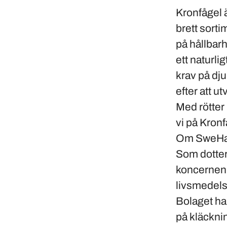
Kronfågel 
brett sort
på hållbarhe
ett naturli
krav på dju
efter att u
Med rötter
vi på Kronfå
Om SweHatc
Som dotter
koncernen
livsmedels
Bolaget ha
på kläckni