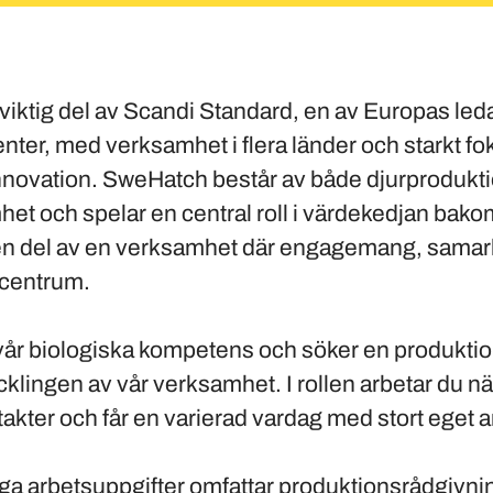
viktig del av Scandi Standard, en av Europas le
ter, med verksamhet i flera länder och starkt fok
innovation. SweHatch består av både djurprodukt
et och spelar en central roll i värdekedjan bako
 en del av en verksamhet där engagemang, sama
i centrum.
u vår biologiska kompetens och söker en produkt
tvecklingen av vår verksamhet. I rollen arbetar du n
akter och får en varierad vardag med stort eget a
ga arbetsuppgifter omfattar produktionsrådgivn