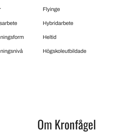
r
Flyinge
sarbete
Hybridarbete
lningsform
Heltid
lningsnivå
Högskoleutbildade
Om Kronfågel