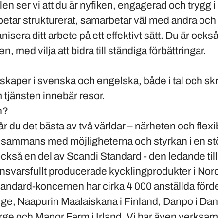
rollen ser vi att du är nyfiken, engagerad och trygg 
rbetar strukturerat, samarbetar väl med andra och
isera ditt arbete på ett effektivt sätt. Du är ocks
, med vilja att bidra till ständiga förbättringar.
kaper i svenska och engelska, både i tal och skri
m tjänsten innebär resor.
h?
du det bästa av två världar – närheten och flexibi
illsammans med möjligheterna och styrkan i en st
också en del av Scandi Standard - den ledande til
ansvarsfullt producerade kycklingprodukter i Nor
tandard-koncernen har cirka 4 000 anställda förd
rige, Naapurin Maalaiskana i Finland, Danpo i D
rge och Manor Farm i Irland. Vi har även verksam