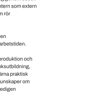
intern som extern
m rör
ven
arbetstiden.
rproduktion och
uksutbildning,
rna praktisk
 kunskaper om
 gedigen