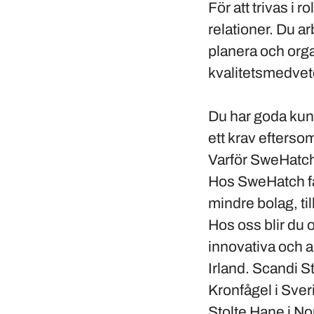
För att trivas i 
relationer. Du a
planera och organ
kvalitetsmedveten
Du har goda kuns
ett krav efterso
Varför SweHatc
Hos SweHatch får 
mindre bolag, t
Hos oss blir du 
innovativa och 
Irland. Scandi S
Kronfågel i Sve
Stolte Hane i No